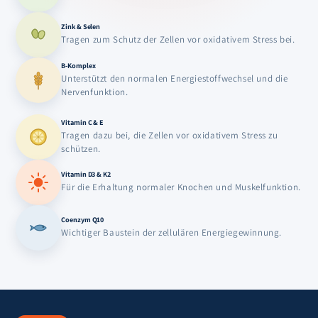
Zink & Selen
Tragen zum Schutz der Zellen vor oxidativem Stress bei.
B-Komplex
Unterstützt den normalen Energiestoffwechsel und die
Nervenfunktion.
Vitamin C & E
Tragen dazu bei, die Zellen vor oxidativem Stress zu
schützen.
Vitamin D3 & K2
Für die Erhaltung normaler Knochen und Muskelfunktion.
Coenzym Q10
Wichtiger Baustein der zellulären Energiegewinnung.